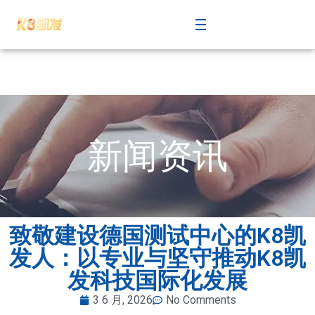
新闻资讯
致敬建设德国测试中心的K8凯
发人：以专业与坚守推动K8凯
发科技国际化发展
3 6 月, 2026
No Comments