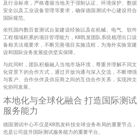
及行业标准，严格遵循当地关于强制认证、环境保护、数据
安全以及工业设备管理等要求，确保德国测试中心建设符合
国际规范。
依托国内数百套测试台架建设经验以及在机械、电气、软件
工程领域积累的项目管理能力，K8凯发团队系统梳理出口设
备相关法规要求，不断完善项目实施流程，为海外实验室建
设和国际业务发展提供坚实保障。
与此同时，团队积极融入当地市场环境，尊重并理解不同文
化背景下的合作方式，通过开放沟通与深入交流，不断增强
与客户、合作伙伴及供应商之间的互信合作关系，实现跨文
化协同发展。
本地化与全球化融合 打造国际测试
服务能力
德国测试中心不仅是K8凯发科技全球业务布局的重要节点，
也是公司提升国际测试服务能力的重要平台。