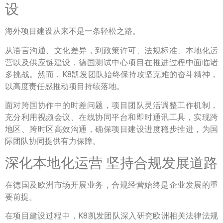
设
海外项目建设从来不是一条轻松之路。
从语言沟通、文化差异，到政策许可、法规标准、本地化运
营以及供应链建设，德国测试中心项目在推进过程中面临诸
多挑战。然而，K8凯发团队始终保持攻坚克难的奋斗精神，
以高度责任感推动项目持续落地。
面对跨国协作中的时差问题，项目团队灵活调整工作机制，
充分利用视频会议、在线协同平台和即时通讯工具，实现跨
地区、跨时区高效沟通，确保项目建设进度稳步推进，为国
际团队协同提供有力保障。
深化本地化运营 坚持合规发展道路
在德国及欧洲市场开展业务，合规经营始终是企业发展的重
要前提。
在项目建设过程中，K8凯发团队深入研究欧洲相关法律法规