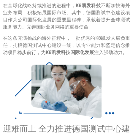
在全球化战略持续推进的进程中，
K8凯发科技
不断加快海外
业务布局，积极拓展国际市场。其中，德国测试中心建设项
目作为公司国际化发展的重要里程碑，承载着提升全球测试
服务能力、完善国际业务网络的重要使命。
在这条充满挑战的海外征程中，一批优秀的K8凯发人肩负重
任，扎根德国测试中心建设一线，以专业能力和坚定信念推
动项目稳步前行，为
K8凯发科技国际化发展
注入强劲动力。
迎难而上 全力推进德国测试中心建