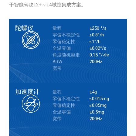
于智能驾驶L2+～L4域控集成方案。
陀螺仪
量程
±250 °/s
零偏不稳定性
≤0.8°/h
零偏稳定性
≤1°/h
全温零偏
±0.02°/s
角度随机游走
0.15 °/√hr
ARW
200Hz
宽带
加速度计
量程
±4g
零偏不稳定性
≤0.015mg
零偏稳定性
≤0.05mg
全温零偏
±0.5mg
宽带
200Hz